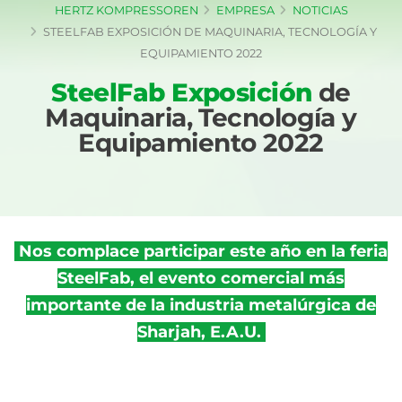
HERTZ KOMPRESSOREN
EMPRESA
NOTICIAS
STEELFAB EXPOSICIÓN DE MAQUINARIA, TECNOLOGÍA Y
EQUIPAMIENTO 2022
SteelFab Exposición
de
Maquinaria, Tecnología y
Equipamiento 2022
Nos complace participar este año en la feria
SteelFab, el evento comercial más
importante de la industria metalúrgica de
Sharjah, E.A.U.